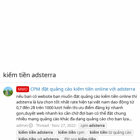
kiếm tiền adsterra
CPM đặt quảng cáo kiếm tiền online với adsterra
MMO
nếu bạn có website bạn muốn đặt quảng cáo kiếm tiền online thì
adsterra là lựa chọn tốt nhất rate hiện tại việt nam dao động từ
0,7 đến 2$ trên 1000 lượt hiển thị ưu điểm đăng ký nhanh
gọn,duyệt web nhanh ko cần chờ đợi bạn có thể đặt chung
nhiều mạng quảng cáo khác đa dạng quảng cáo cho bạn lựa...
admin
Thread
Nov 27, 2022
cpm
adsterra
kiếm
tiền
adsterra
kiếm
tiền
cpm
kiếm
tiền
từ quảng cáo
kiếm
tiền
với
adsterra
đặt pop
kiếm
tiền