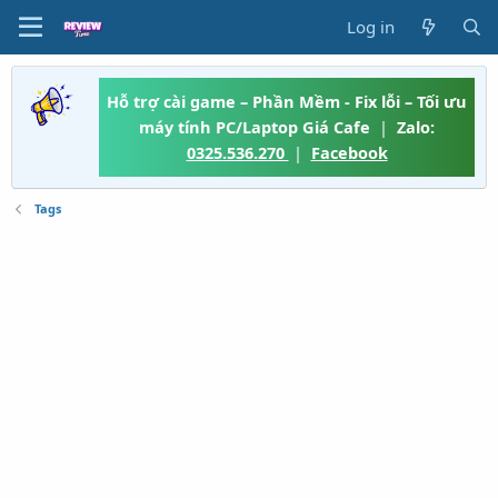
Log in
Hỗ trợ cài game – Phần Mềm - Fix lỗi – Tối ưu
máy tính PC/Laptop Giá Cafe
|
Zalo:
0325.536.270
|
Facebook
Tags