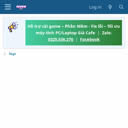
Log in
Hỗ trợ cài game – Phần Mềm - Fix lỗi – Tối ưu
máy tính PC/Laptop Giá Cafe
|
Zalo:
0325.536.270
|
Facebook
Tags