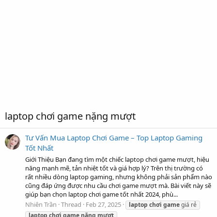
laptop chơi game nặng mượt
Tư Vấn Mua Laptop Chơi Game – Top Laptop Gaming
Tốt Nhất
Giới Thiệu Bạn đang tìm một chiếc laptop chơi game mượt, hiệu
năng mạnh mẽ, tản nhiệt tốt và giá hợp lý? Trên thị trường có
rất nhiều dòng laptop gaming, nhưng không phải sản phẩm nào
cũng đáp ứng được nhu cầu chơi game mượt mà. Bài viết này sẽ
giúp bạn chọn laptop chơi game tốt nhất 2024, phù...
Nhiên Trần
Thread
Feb 27, 2025
laptop
chơi
game
giá rẻ
laptop
chơi
game
nặng
mượt