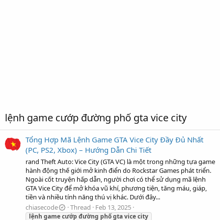
lệnh game cướp đường phố gta vice city
Tổng Hợp Mã Lệnh Game GTA Vice City Đầy Đủ Nhất
(PC, PS2, Xbox) – Hướng Dẫn Chi Tiết
rand Theft Auto: Vice City (GTA VC) là một trong những tựa game
hành động thế giới mở kinh điển do Rockstar Games phát triển.
Ngoài cốt truyện hấp dẫn, người chơi có thể sử dụng mã lệnh
GTA Vice City để mở khóa vũ khí, phương tiện, tăng máu, giáp,
tiền và nhiều tính năng thú vị khác. Dưới đây...
chiasecode
Thread
Feb 13, 2025
lệnh
game
cướp
đường
phố
gta
vice
city