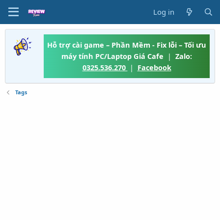
Log in
Hỗ trợ cài game – Phần Mềm - Fix lỗi – Tối ưu
máy tính PC/Laptop Giá Cafe
|
Zalo:
0325.536.270
|
Facebook
Tags