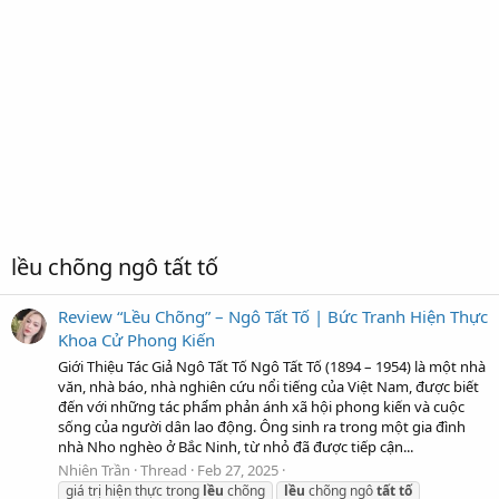
lều chõng ngô tất tố
Review “Lều Chõng” – Ngô Tất Tố | Bức Tranh Hiện Thực
Khoa Cử Phong Kiến
Giới Thiệu Tác Giả Ngô Tất Tố Ngô Tất Tố (1894 – 1954) là một nhà
văn, nhà báo, nhà nghiên cứu nổi tiếng của Việt Nam, được biết
đến với những tác phẩm phản ánh xã hội phong kiến và cuộc
sống của người dân lao động. Ông sinh ra trong một gia đình
nhà Nho nghèo ở Bắc Ninh, từ nhỏ đã được tiếp cận...
Nhiên Trần
Thread
Feb 27, 2025
giá trị hiện thực trong
lều
chõng
lều
chõng ngô
tất
tố