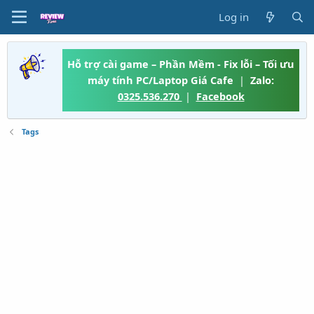
Log in
Hỗ trợ cài game – Phần Mềm - Fix lỗi – Tối ưu
máy tính PC/Laptop Giá Cafe
|
Zalo:
0325.536.270
|
Facebook
Tags