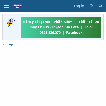
Log in
Hỗ trợ cài game – Phần Mềm - Fix lỗi – Tối ưu
máy tính PC/Laptop Giá Cafe
|
Zalo:
0325.536.270
|
Facebook
Tags