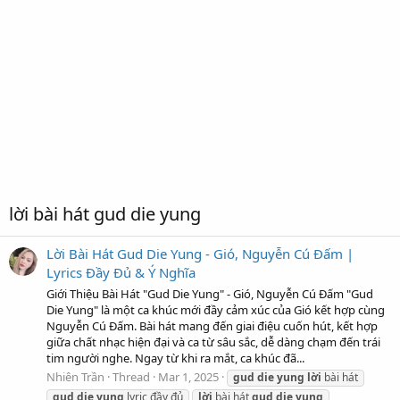
lời bài hát gud die yung
Lời Bài Hát Gud Die Yung - Gió, Nguyễn Cú Đấm |
Lyrics Đầy Đủ & Ý Nghĩa
Giới Thiệu Bài Hát "Gud Die Yung" - Gió, Nguyễn Cú Đấm "Gud
Die Yung" là một ca khúc mới đầy cảm xúc của Gió kết hợp cùng
Nguyễn Cú Đấm. Bài hát mang đến giai điệu cuốn hút, kết hợp
giữa chất nhạc hiện đại và ca từ sâu sắc, dễ dàng chạm đến trái
tim người nghe. Ngay từ khi ra mắt, ca khúc đã...
Nhiên Trần
Thread
Mar 1, 2025
gud
die
yung
lời
bài hát
gud
die
yung
lyric đầy đủ
lời
bài hát
gud
die
yung