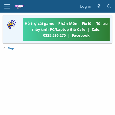
Log in
Hỗ trợ cài game – Phần Mềm - Fix lỗi – Tối ưu
máy tính PC/Laptop Giá Cafe
|
Zalo:
0325.536.270
|
Facebook
Tags