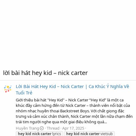
lời bài hát hey kid – nick carter
Lời Bài Hát Hey Kid – Nick Carter | Ca Khúc Ý Nghĩa Về
Tuổi Trẻ
Giới thiệu bài hát "Hey Kid" – Nick Carter “Hey Kid” là một ca
khúc đầy cảm hứng đến từ Nick Carter – thành viên nổi bật của
nhóm nhạc huyền thoại Backstreet Boys. Với chất giọng đặc
trưng và cảm xúc chân thành, Nick Carter một lần nữa chạm đến
trái tim người nghe qua một giai điệu không quá...
Huyền Trang
Thread
Apr 17, 2025
hey
kid
nick
carter
lyrics
hey
kid
nick
carter
vietsub