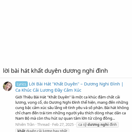
lời bài hát khất duyên dương nghi đình
Lời Bài Hát "Khất Duyên" – Dương Nghi Đình |
Lyrics
Ca Khúc Cải Lương Đầy Cảm Xúc
Giới Thiệu Bài Hát "Khất Duyên" là một ca khúc đậm chất cải
lương, vọng cổ, do Dương Nghi Đình thể hiện, mang đến những
cung bậc cảm xúc sâu lắng về tình yêu và số phận. Bài hát không
chỉ chạm đến trái tim những người yêu thích dòng nhạc dân ca
Nam Bộ mà còn thu hút sự quan tâm lớn từ cộng đồng...
Nhiên Trần
Thread
Feb 27, 2025
ca sỹ
dương
nghi
đình
khất
duyên cải lương hay nhất