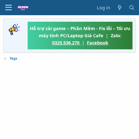
Log in
Hỗ trợ cài game – Phần Mềm - Fix lỗi – Tối ưu
máy tính PC/Laptop Giá Cafe
|
Zalo:
0325.536.270
|
Facebook
Tags