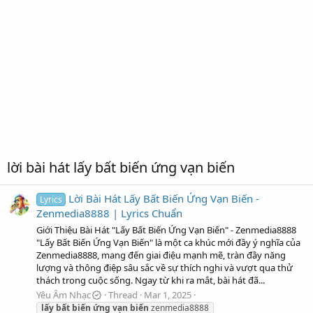
lời bài hát lấy bất biến ứng vạn biến
Lời Bài Hát Lấy Bất Biến Ứng Vạn Biến -
Lyrics
Zenmedia8888 | Lyrics Chuẩn
Giới Thiệu Bài Hát "Lấy Bất Biến Ứng Vạn Biến" - Zenmedia8888
"Lấy Bất Biến Ứng Vạn Biến" là một ca khúc mới đầy ý nghĩa của
Zenmedia8888, mang đến giai điệu mạnh mẽ, tràn đầy năng
lượng và thông điệp sâu sắc về sự thích nghi và vượt qua thử
thách trong cuộc sống. Ngay từ khi ra mắt, bài hát đã...
Yêu Âm Nhạc
Thread
Mar 1, 2025
lấy
bất
biến
ứng
vạn
biến
zenmedia8888