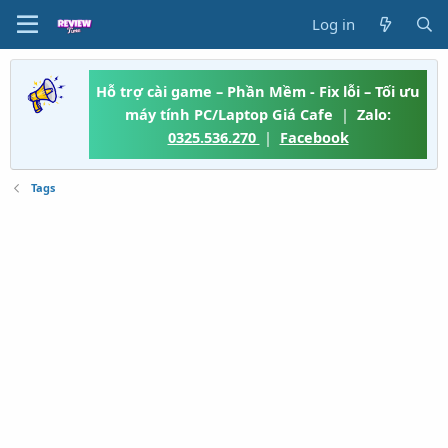
Log in
Hỗ trợ cài game – Phần Mềm - Fix lỗi – Tối ưu
máy tính PC/Laptop Giá Cafe
|
Zalo:
0325.536.270
|
Facebook
Tags