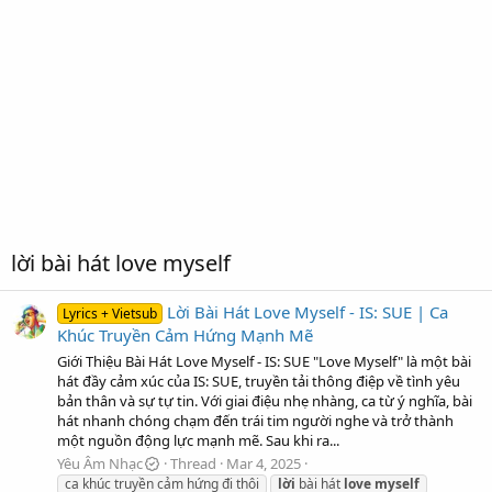
lời bài hát love myself
Lời Bài Hát Love Myself - IS: SUE | Ca
Lyrics + Vietsub
Khúc Truyền Cảm Hứng Mạnh Mẽ
Giới Thiệu Bài Hát Love Myself - IS: SUE "Love Myself" là một bài
hát đầy cảm xúc của IS: SUE, truyền tải thông điệp về tình yêu
bản thân và sự tự tin. Với giai điệu nhẹ nhàng, ca từ ý nghĩa, bài
hát nhanh chóng chạm đến trái tim người nghe và trở thành
một nguồn động lực mạnh mẽ. Sau khi ra...
Yêu Âm Nhạc
Thread
Mar 4, 2025
ca khúc truyền cảm hứng đi thôi
lời
bài hát
love
myself