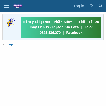
Log in
Hỗ trợ cài game – Phần Mềm - Fix lỗi – Tối ưu
máy tính PC/Laptop Giá Cafe
|
Zalo:
0325.536.270
|
Facebook
Tags