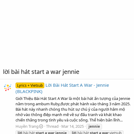
lời bài hát start a war jennie
Lời Bài Hát Start A War - Jennie
Lyrics + Vietsub
(BLACKPINK)
Giới Thiệu Bài Hát Start A War là một bài hát ấn tượng của Jennie
nằm trong ambum Ruby,được phát hành vào tháng 3 năm 2025.
Bài hát này nhanh chóng thu hút sự chú ý của người hâm mộ
nhờ vào thông điệp mạnh mẽ về sự đấu tranh và khát khao
chiến thắng trong tình yêu và cuộc sống. Thể hiện bản lĩnh...
Huyền Trang
Thread
Mar 14, 2025
jennie
lời
bài hát
start
a
war
jennie
lời
bài hát
start
a
war
vietsub