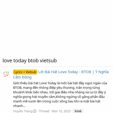
love today btob vietsub
Lời Bài Hát Love Today - BTOB | Ý Nghĩa
Lyrics + Vietsub
Cảm Động
Giới thiệu bài hát Love Today là một bài hát đầy ngọt ngào của
BTOB, mang đến thông điệp yêu thương, trân trọng từng
khoảnh khắc bên nhau. Với giai điệu nhẹ nhàng và ca từ đầy ý
nghĩa giọng hát truyền cảm,không ngừng cố gắng phấn đấu
mạnh mẽ vươn lên trong cuộc sống.Sau khi ra mắt bài hát
nhanh...
Huyền Trang
Thread
Mar 10, 2025
btob