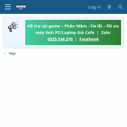
Log in
Hỗ trợ cài game – Phần Mềm - Fix lỗi – Tối ưu
máy tính PC/Laptop Giá Cafe
|
Zalo:
0325.536.270
|
Facebook
Tags