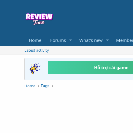
Home
Forums
What's new
Member
Latest activity
Hỗ trợ cài game –
Home
Tags