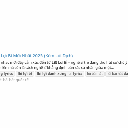
 Lợi Bỉ Mới Nhất 2025 (Kèm Lời Dịch)
nhạc mới đầy cảm xúc đến từ LBI Lợi Bỉ – nghệ sĩ trẻ đang thu hút sự chú ý
n lên mà còn là cách nghệ sĩ khẳng định bản sắc cá nhân giữa một...
ng
lyrics
lbi
lợi
bỉ
lbi
lợi
danh
xưng
full
lyrics
lời bài hát
lời bài hát
d
ời bài hát quốc tế