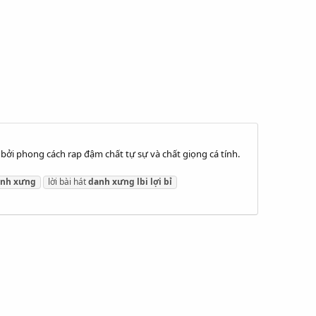
 bởi phong cách rap đậm chất tự sự và chất giọng cá tính.
anh
xưng
lời bài hát
danh
xưng
lbi
lợi
bỉ