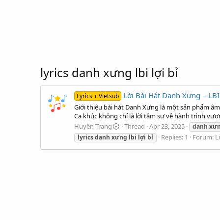
lyrics danh xưng lbi lợi bỉ
Lời Bài Hát Danh Xưng – LBI
Lyrics + Vietsub
Giới thiệu bài hát Danh Xưng là một sản phẩm âm 
Ca khúc không chỉ là lời tâm sự về hành trình vươ
Huyền Trang
Thread
Apr 23, 2025
danh
xư
Replies: 1
Forum:
L
lyrics
danh
xưng
lbi
lợi
bỉ