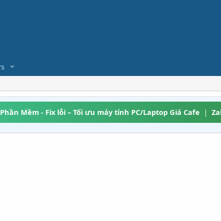
s
 Phần Mềm - Fix lỗi – Tối ưu máy tính PC/Laptop Giá Cafe
|
Za