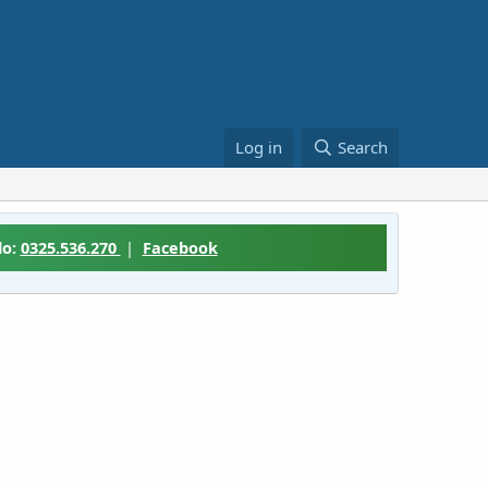
Log in
Search
lo:
0325.536.270
|
Facebook