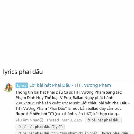
lyrics phai dấu
Lời bài hát Phai Dấu - TiTi, Vương Phạm
Lyrics
Thông tin bài hát Phai Dấu Ca sĩ: TiTi, Vương Phạm Sáng tác:
Phạm Đình Huy Thể loại: V-Pop, Ballad Ngày phát hành:
23/02/2025 Nhà sản xuất: XYZ Music Giới thiệu bài hát Phai Dấu -
TiTi, Vương Phạm "Phai Dấu" là một bản ballad đầy cảm xúc
được thể hiện bởi TiTi (cựu thành viên HKT) kết hợp cùng...
Yêu Âm Nhạc
Thread
Mar 3, 2025
lời bài hát
phai
dấu
lời bài hát
phai
dấu
đầy đủ
lời bài hát
phai
dấu
titi vương phạm chuẩn nhất
lyrics
phai
dấu