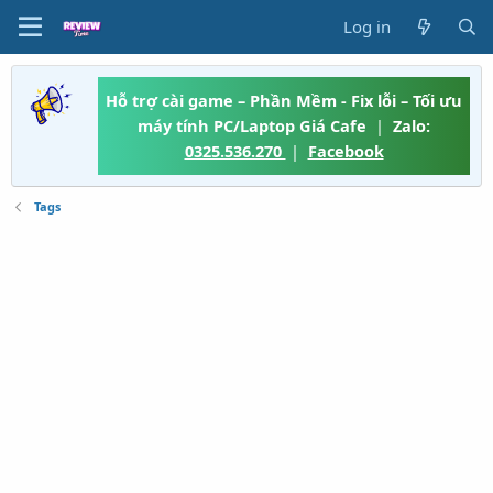
Log in
Hỗ trợ cài game – Phần Mềm - Fix lỗi – Tối ưu
máy tính PC/Laptop Giá Cafe
|
Zalo:
0325.536.270
|
Facebook
Tags