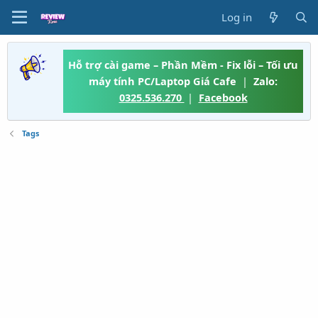
Log in
Hỗ trợ cài game – Phần Mềm - Fix lỗi – Tối ưu
máy tính PC/Laptop Giá Cafe
|
Zalo:
0325.536.270
|
Facebook
Tags