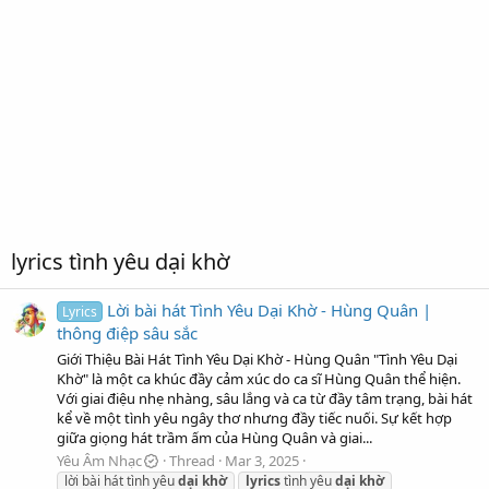
lyrics tình yêu dại khờ
Lời bài hát Tình Yêu Dại Khờ - Hùng Quân |
Lyrics
thông điệp sâu sắc
Giới Thiệu Bài Hát Tình Yêu Dại Khờ - Hùng Quân "Tình Yêu Dại
Khờ" là một ca khúc đầy cảm xúc do ca sĩ Hùng Quân thể hiện.
Với giai điệu nhẹ nhàng, sâu lắng và ca từ đầy tâm trạng, bài hát
kể về một tình yêu ngây thơ nhưng đầy tiếc nuối. Sự kết hợp
giữa giọng hát trầm ấm của Hùng Quân và giai...
Yêu Âm Nhạc
Thread
Mar 3, 2025
lời bài hát tình yêu
dại
khờ
lyrics
tình yêu
dại
khờ