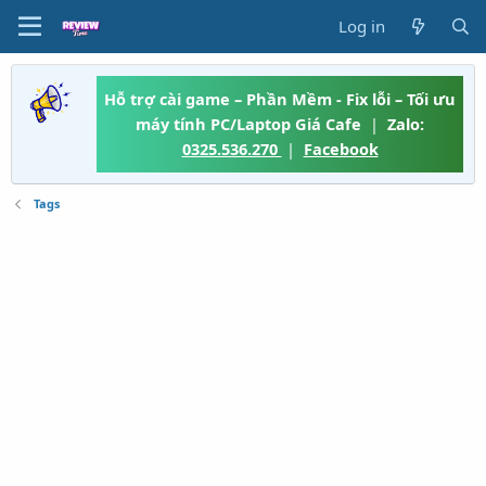
Log in
Hỗ trợ cài game – Phần Mềm - Fix lỗi – Tối ưu
máy tính PC/Laptop Giá Cafe
|
Zalo:
0325.536.270
|
Facebook
Tags