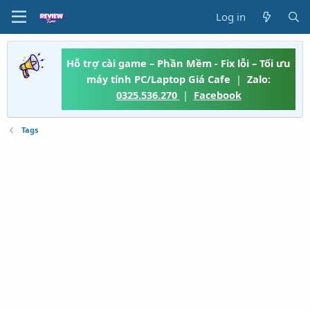
Log in
Hỗ trợ cài game – Phần Mềm - Fix lỗi – Tối ưu
máy tính PC/Laptop Giá Cafe
|
Zalo:
0325.536.270
|
Facebook
Tags