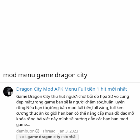
mod menu game dragon city
Dragon City Mod APK Menu Full tiền 1 hit mới nhất
Game Dragon City thu hút người chơi bởi đồ họa 3D vô cùng
đẹp mắt,trong game bạn sẽ là người chăm sóc,huấn luyện
rồng.Nếu bạn tải,dùng bản mod full tiền,full vàng, full kim
cương,thức ăn ko giới hạn,bạn có thể nâng cấp mua đồ đạc mở
khóa rồng bài viết này mình sẽ hướng dẫn các bạn bản mod
game...
dembuon
Thread
Jan 3, 2023
hack
game
dragon
city
mới nhất