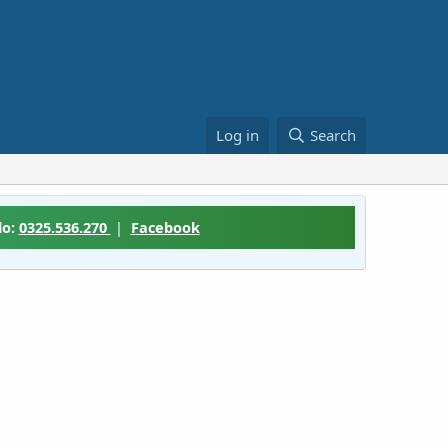
Log in
Search
lo:
0325.536.270
|
Facebook