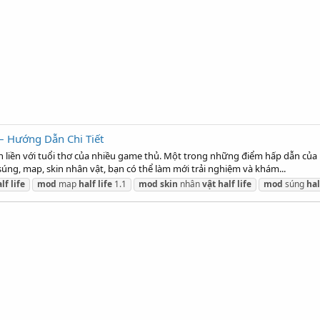
– Hướng Dẫn Chi Tiết
ắn liền với tuổi thơ của nhiều game thủ. Một trong những điểm hấp dẫn của 
 súng, map, skin nhân vật, bạn có thể làm mới trải nghiệm và khám...
alf
life
mod
map
half
life
1.1
mod
skin
nhân
vật
half
life
mod
súng
hal