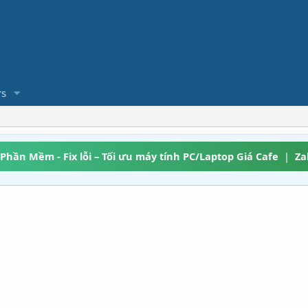
s
 Phần Mềm - Fix lỗi – Tối ưu máy tính PC/Laptop Giá Cafe
|
Za