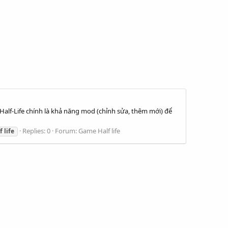
Half-Life chính là khả năng mod (chỉnh sửa, thêm mới) để
Replies: 0
Forum:
Game Half life
f
life