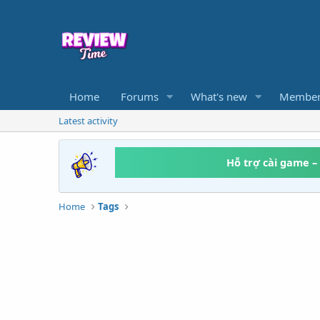
Home
Forums
What's new
Member
Latest activity
Hỗ trợ cài game –
Home
Tags