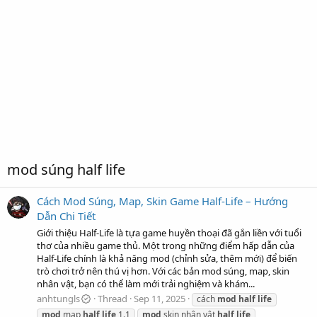
mod súng half life
Cách Mod Súng, Map, Skin Game Half-Life – Hướng
Dẫn Chi Tiết
Giới thiệu Half-Life là tựa game huyền thoại đã gắn liền với tuổi
thơ của nhiều game thủ. Một trong những điểm hấp dẫn của
Half-Life chính là khả năng mod (chỉnh sửa, thêm mới) để biến
trò chơi trở nên thú vị hơn. Với các bản mod súng, map, skin
nhân vật, bạn có thể làm mới trải nghiệm và khám...
anhtungls
Thread
Sep 11, 2025
cách
mod
half
life
mod
map
half
life
1.1
mod
skin nhân vật
half
life