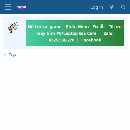
Log in
Hỗ trợ cài game – Phần Mềm - Fix lỗi – Tối ưu
máy tính PC/Laptop Giá Cafe
|
Zalo:
0325.536.270
|
Facebook
Tags