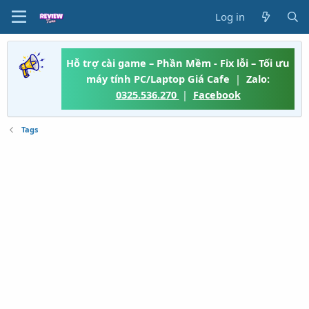
Log in
Hỗ trợ cài game – Phần Mềm - Fix lỗi – Tối ưu
máy tính PC/Laptop Giá Cafe
|
Zalo:
0325.536.270
|
Facebook
Tags