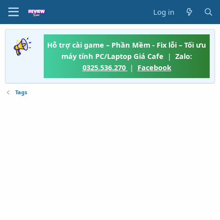
Log in
Hỗ trợ cài game – Phần Mềm - Fix lỗi – Tối ưu
máy tính PC/Laptop Giá Cafe
|
Zalo:
0325.536.270
|
Facebook
Tags