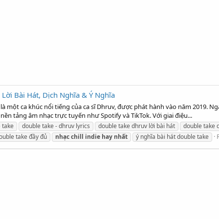
 Lời Bài Hát, Dịch Nghĩa & Ý Nghĩa
 là một ca khúc nổi tiếng của ca sĩ Dhruv, được phát hành vào năm 2019. Ng
ền tảng âm nhạc trực tuyến như Spotify và TikTok. Với giai điệu...
 take
double take - dhruv lyrics
double take dhruv lời bài hát
double take 
double take đầy đủ
nhạc
chill
indie
hay
nhất
ý nghĩa bài hát double take