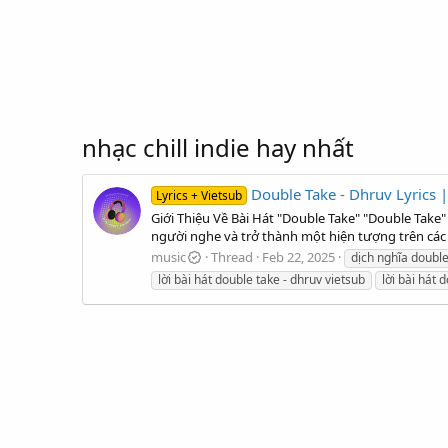
nhạc chill indie hay nhất
Double Take - Dhruv Lyrics |
Lyrics + Vietsub
Giới Thiệu Về Bài Hát "Double Take" "Double Take"
người nghe và trở thành một hiện tượng trên các n
music
Thread
Feb 22, 2025
dịch nghĩa double
lời bài hát double take - dhruv vietsub
lời bài hát 