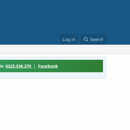
Log in
Search
lo:
0325.536.270
|
Facebook