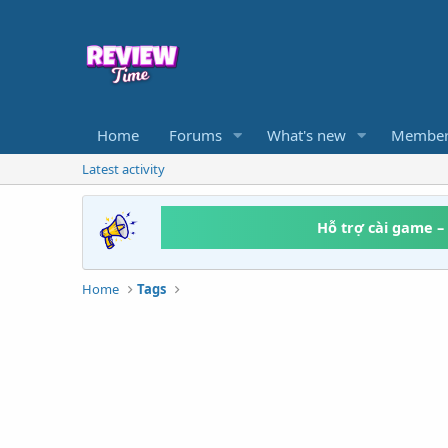
Home
Forums
What's new
Member
Latest activity
Hỗ trợ cài game –
Home
Tags