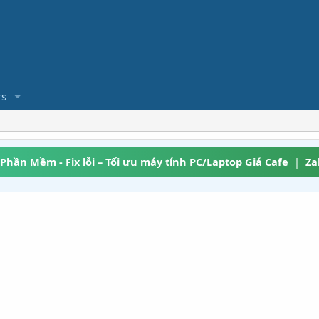
s
 Phần Mềm - Fix lỗi – Tối ưu máy tính PC/Laptop Giá Cafe
|
Za