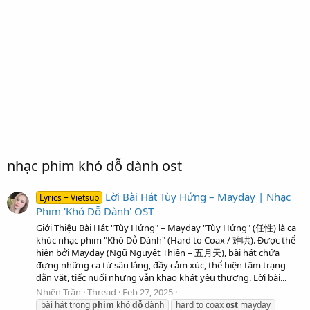
nhạc phim khó dỗ dành ost
Lời Bài Hát Tùy Hứng – Mayday | Nhạc
Lyrics + Vietsub
Phim 'Khó Dỗ Dành' OST
Giới Thiệu Bài Hát "Tùy Hứng" – Mayday "Tùy Hứng" (任性) là ca
khúc nhạc phim "Khó Dỗ Dành" (Hard to Coax / 难哄). Được thể
hiện bởi Mayday (Ngũ Nguyệt Thiên – 五月天), bài hát chứa
đựng những ca từ sâu lắng, đầy cảm xúc, thể hiện tâm trạng
dằn vặt, tiếc nuối nhưng vẫn khao khát yêu thương. Lời bài...
Nhiên Trần
Thread
Feb 27, 2025
bài hát trong
phim
khó
dỗ
dành
hard to coax
ost
mayday