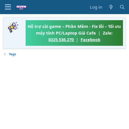
Log in
Hỗ trợ cài game – Phần Mềm - Fix lỗi – Tối ưu
máy tính PC/Laptop Giá Cafe
|
Zalo:
0325.536.270
|
Facebook
Tags