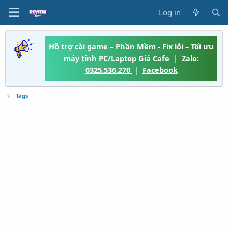
Log in
Hỗ trợ cài game – Phần Mềm - Fix lỗi – Tối ưu
máy tính PC/Laptop Giá Cafe
|
Zalo:
0325.536.270
|
Facebook
Tags