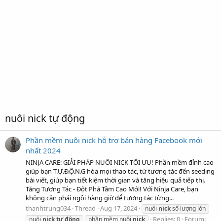
nuôi nick tự động
Phần mềm nuôi nick hỗ trợ bán hàng Facebook mới
nhất 2024
NINJA CARE: GIẢI PHÁP NUÔI NICK TỐI ƯU! Phần mềm đỉnh cao
giúp bạn T.Ự.Đ.Ộ.N.G hóa mọi thao tác, từ tương tác đến seeding
bài viết, giúp bạn tiết kiệm thời gian và tăng hiệu quả tiếp thị.
Tăng Tương Tác - Đột Phá Tầm Cao Mới! Với Ninja Care, bạn
không cần phải ngồi hàng giờ để tương tác từng...
thanhtrung034
Thread
Aug 17, 2024
nuôi
nick
số lượng lớn
Replies: 0
Forum:
nuôi
nick
tự
động
phần mềm nuôi
nick