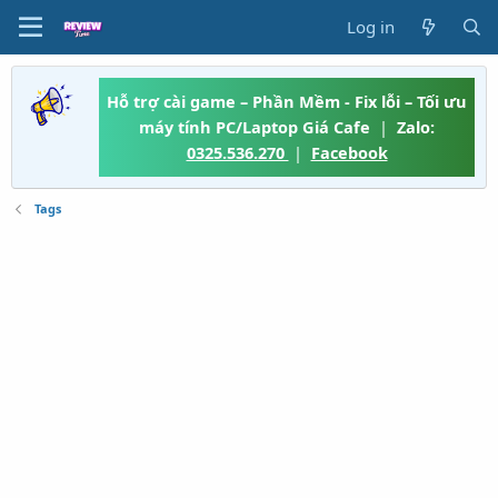
Log in
Hỗ trợ cài game – Phần Mềm - Fix lỗi – Tối ưu
máy tính PC/Laptop Giá Cafe
|
Zalo:
0325.536.270
|
Facebook
Tags