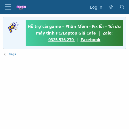
Log in
Hỗ trợ cài game – Phần Mềm - Fix lỗi – Tối ưu
máy tính PC/Laptop Giá Cafe
|
Zalo:
0325.536.270
|
Facebook
Tags