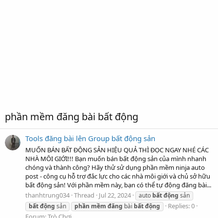
phần mềm đăng bài bất động
Tools đăng bài lên Group bất động sản
MUỐN BÁN BẤT ĐỘNG SẢN HIỆU QUẢ THÌ ĐỌC NGAY NHÉ CÁC
NHÀ MÔI GIỚI!!! Bạn muốn bán bất động sản của mình nhanh
chóng và thành công? Hãy thử sử dụng phần mềm ninja auto
post - công cụ hỗ trợ đắc lực cho các nhà môi giới và chủ sở hữu
bất động sản! Với phần mềm này, bạn có thể tự động đăng bài...
thanhtrung034
Thread
Jul 22, 2024
auto
bất
động
sản
Replies: 0
bất
động
sản
phần
mềm
đăng
bài
bất
động
Forum:
Trò Chơi