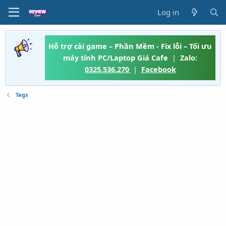
Log in
Hỗ trợ cài game – Phần Mềm - Fix lỗi – Tối ưu
máy tính PC/Laptop Giá Cafe
|
Zalo:
0325.536.270
|
Facebook
Tags