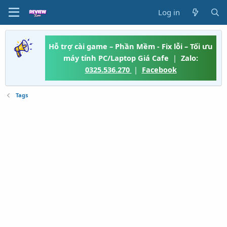
Log in
Hỗ trợ cài game – Phần Mềm - Fix lỗi – Tối ưu
máy tính PC/Laptop Giá Cafe
|
Zalo:
0325.536.270
|
Facebook
Tags