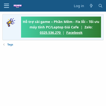
Log in
Hỗ trợ cài game – Phần Mềm - Fix lỗi – Tối ưu
máy tính PC/Laptop Giá Cafe
|
Zalo:
0325.536.270
|
Facebook
Tags