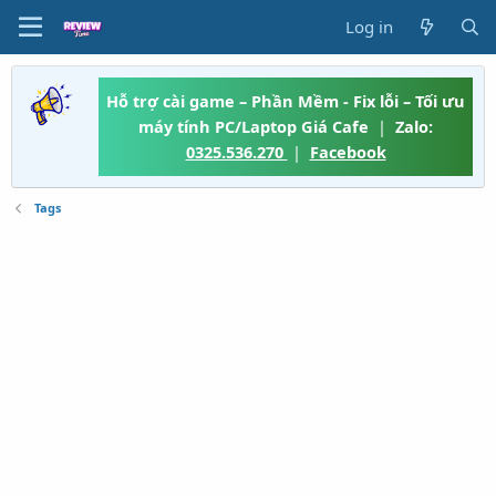
Log in
Hỗ trợ cài game – Phần Mềm - Fix lỗi – Tối ưu
máy tính PC/Laptop Giá Cafe
|
Zalo:
0325.536.270
|
Facebook
Tags