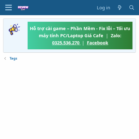
Log in
Hỗ trợ cài game – Phần Mềm - Fix lỗi – Tối ưu
máy tính PC/Laptop Giá Cafe
|
Zalo:
0325.536.270
|
Facebook
Tags