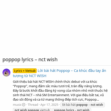
poppop lyrics – nct wish
Lời bài hát Poppop – Ca khúc đầu tay ấn
Lyrics + Vietsub
tượng từ NCT WISH
Giới thiệu bài hát NCT WISH chính thức debut với ca khúc
“Poppop”, mang đậm sắc màu tươi trẻ, tràn đầy năng lượng.
Đây là bước khởi đầu đáng kỳ vọng của nhóm nhỏ mới thuộc hệ
sinh thái NCT – nhà SM Entertainment. Với giai điệu bắt tai, vũ
đạo sôi động và ca từ mang thông điệp tích cực, Poppop...
music
Thread
Apr 17, 2025
lời bài hát
poppop
–
nct
wish
nct
wish
poppop
vietsub
poppop
lyrics
–
nct
wish