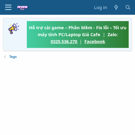
Log in
Hỗ trợ cài game – Phần Mềm - Fix lỗi – Tối ưu
máy tính PC/Laptop Giá Cafe
|
Zalo:
0325.536.270
|
Facebook
Tags