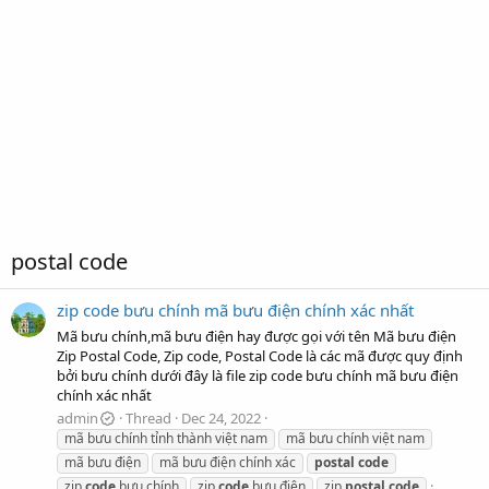
postal code
zip code bưu chính mã bưu điện chính xác nhất
Mã bưu chính,mã bưu điện hay được gọi với tên Mã bưu điện
Zip Postal Code, Zip code, Postal Code là các mã được quy định
bởi bưu chính dưới đây là file zip code bưu chính mã bưu điện
chính xác nhất
admin
Thread
Dec 24, 2022
mã bưu chính tỉnh thành việt nam
mã bưu chính việt nam
mã bưu điện
mã bưu điện chính xác
postal
code
zip
code
bưu chính
zip
code
bưu điện
zip
postal
code