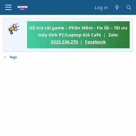
Log in
Hỗ trợ cài game – Phần Mềm - Fix lỗi – Tối ưu
máy tính PC/Laptop Giá Cafe
|
Zalo:
0325.536.270
|
Facebook
Tags