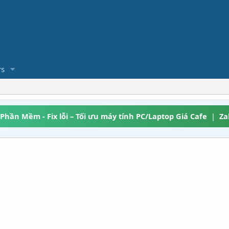
s
 Phần Mềm - Fix lỗi – Tối ưu máy tính PC/Laptop Giá Cafe
|
Za