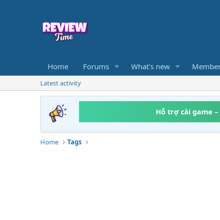
Home
Forums
What's new
Member
Latest activity
Hỗ trợ cài game –
Home
Tags