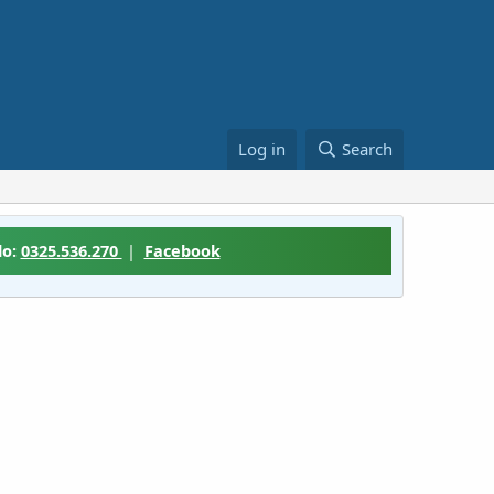
Log in
Search
lo:
0325.536.270
|
Facebook