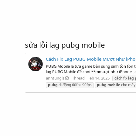
sửa lỗi lag pubg mobile
Cách Fix Lag PUBG Mobile Mượt Như iPho
PUBG Mobile là tựa game bắn súng sinh tồn tồn tại
lag PUBG Mobile để chơi **mmượt như iPhone , g
anhtungls
Thread
Feb 14, 2025
cách fix
lag
pubg
di động 60fps 90fps
pubg
mobile
cho máy