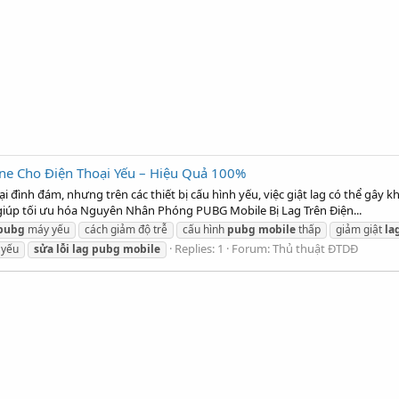
ne Cho Điện Thoại Yếu – Hiệu Quả 100%
 đình đám, nhưng trên các thiết bị cấu hình yếu, việc giật lag có thể gây kh
iúp tối ưu hóa Nguyên Nhân Phóng PUBG Mobile Bị Lag Trên Điện...
pubg
máy yếu
cách giảm độ trễ
cấu hình
pubg
mobile
thấp
giảm giật
la
Replies: 1
Forum:
Thủ thuật ĐTDĐ
 yếu
sửa
lỗi
lag
pubg
mobile