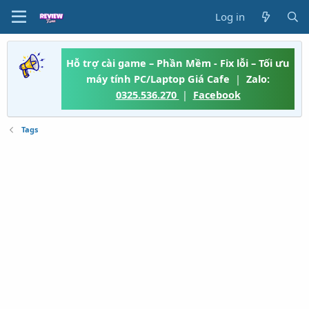
Log in
Hỗ trợ cài game – Phần Mềm - Fix lỗi – Tối ưu
máy tính PC/Laptop Giá Cafe
|
Zalo:
0325.536.270
|
Facebook
Tags