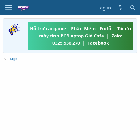
Log in
Hỗ trợ cài game – Phần Mềm - Fix lỗi – Tối ưu
máy tính PC/Laptop Giá Cafe
|
Zalo:
0325.536.270
|
Facebook
Tags