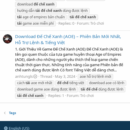
download
đế
chế
xanh
hướng dẫn
tải
đế
chế
xanh
dùng được lệnh
tải
age of empires bản chuẩn
tải
đế
chế
xanh
Replies: 0
Forum:
Trò chơi
tải
game aoe miễn phí
Download Đế Chế Xanh (AOE) – Phiên Bản Mới Nhất,
Hỗ Trợ Lệnh & Tiếng Việt
1. Giới Thiệu Về Game Đế Chế Xanh (AOE) Đế Chế Xanh (AOE) là
tên gọi quen thuộc của tựa game huyền thoại Age of Empires
(AOE), dành cho những người yêu thích thể loại game chiến
thuật thời gian thực. Những tính năng của game Phiên bản đế
chế xanh dùng được lệnh Có font Tiếng Việt dễ dàng chơi...
anhtungls
Thread
May 3, 2024
aoe hỗ trợ lệnh mới
cách
tải
aoe mới nhất
đế
chế
tiếng việt
download aoe có lệnh
download game aoe dùng được lệnh
tải
đế
chế
dùng được lệnh
Replies: 1
Forum:
Trò chơi
tải
đế
chế
xanh
Tags
English (US)