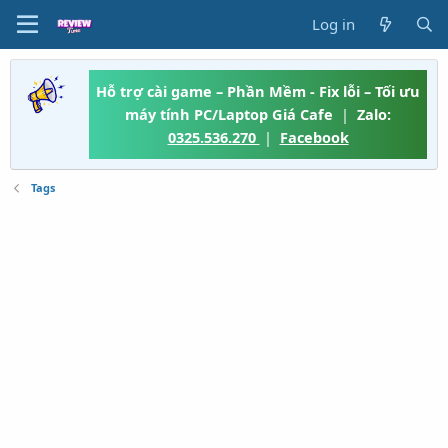
Log in
Hỗ trợ cài game – Phần Mềm - Fix lỗi – Tối ưu
máy tính PC/Laptop Giá Cafe
|
Zalo:
0325.536.270
|
Facebook
Tags