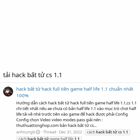
tải hack bất tử cs 1.1
hack bất tử hack full tiền game half life 1.1 chuẩn nhất
100%
Hướng dẫn cách hack bất tử hack full tiền game half life 1.1,cs 1.1
chi tiết nhất nếu ae chưa có bản half life 1.1 vào mục trò chơi half
life tải về nhé trước tiên vào game để hack được phải Config
Config chọn Video video modes pass giải nén :
thuthuattonghop.com bản hack bất tử cs...
anhtungls
Thread
Dec 31, 2022
cách
hack
bất
tử
cs
1.1
cách
hack
bất
tử
game half life
1.1