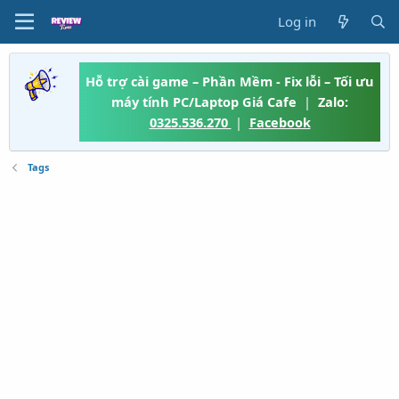
Log in
Hỗ trợ cài game – Phần Mềm - Fix lỗi – Tối ưu
máy tính PC/Laptop Giá Cafe
|
Zalo:
0325.536.270
|
Facebook
Tags