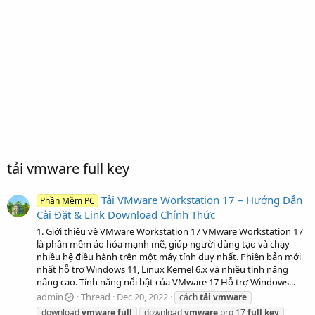
tải vmware full key
Tải VMware Workstation 17 – Hướng Dẫn
Phần Mềm PC
Cài Đặt & Link Download Chính Thức
1. Giới thiệu về VMware Workstation 17 VMware Workstation 17
là phần mềm ảo hóa mạnh mẽ, giúp người dùng tạo và chạy
nhiều hệ điều hành trên một máy tính duy nhất. Phiên bản mới
nhất hỗ trợ Windows 11, Linux Kernel 6.x và nhiều tính năng
nâng cao. Tính năng nổi bật của VMware 17 Hỗ trợ Windows...
admin
Thread
Dec 20, 2022
cách
tải
vmware
download
vmware
full
download
vmware
pro 17
full
key