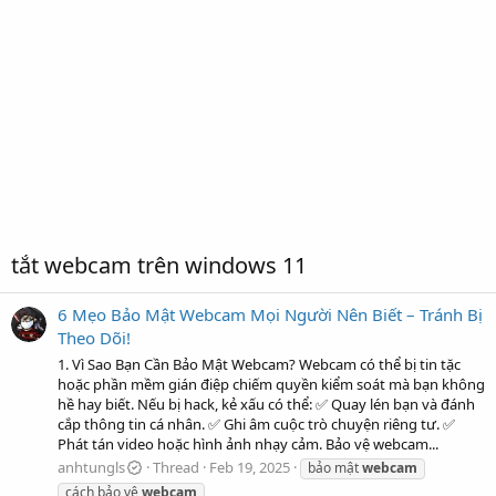
tắt webcam trên windows 11
6 Mẹo Bảo Mật Webcam Mọi Người Nên Biết – Tránh Bị
Theo Dõi!
1. Vì Sao Bạn Cần Bảo Mật Webcam? Webcam có thể bị tin tặc
hoặc phần mềm gián điệp chiếm quyền kiểm soát mà bạn không
hề hay biết. Nếu bị hack, kẻ xấu có thể: ✅ Quay lén bạn và đánh
cắp thông tin cá nhân. ✅ Ghi âm cuộc trò chuyện riêng tư. ✅
Phát tán video hoặc hình ảnh nhạy cảm. Bảo vệ webcam...
anhtungls
Thread
Feb 19, 2025
bảo mật
webcam
cách bảo vệ
webcam