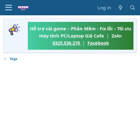
Log in
Hỗ trợ cài game – Phần Mềm - Fix lỗi – Tối ưu
máy tính PC/Laptop Giá Cafe
|
Zalo:
0325.536.270
|
Facebook
Tags