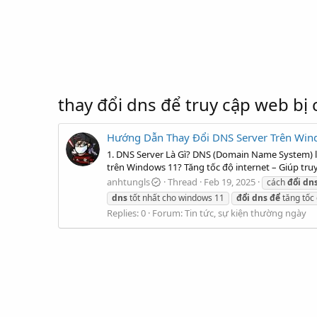
thay đổi dns để truy cập web bị
Hướng Dẫn Thay Đổi DNS Server Trên Wind
1. DNS Server Là Gì? DNS (Domain Name System) là 
trên Windows 11? Tăng tốc độ internet – Giúp tru
anhtungls
Thread
Feb 19, 2025
cách
đổi
dn
dns
tốt nhất cho windows 11
đổi
dns
để
tăng tốc
Replies: 0
Forum:
Tin tức, sự kiện thường ngày