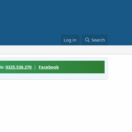
Log in
Search
lo:
0325.536.270
|
Facebook