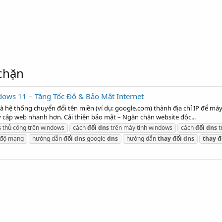
 chặn
ows 11 – Tăng Tốc Độ & Bảo Mật Internet
hệ thống chuyển đổi tên miền (ví dụ: google.com) thành địa chỉ IP để máy t
y cập web nhanh hơn. Cải thiện bảo mật – Ngăn chặn website độc...
s
thủ công trên windows
cách
đổi
dns
trên máy tính windows
cách
đổi
dns
t
 độ mạng
hướng dẫn
đổi
dns
google
dns
hướng dẫn
thay
đổi
dns
thay
đ