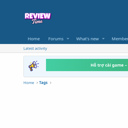
Home
Forums
What's new
Member
Latest activity
Hỗ trợ cài game –
Home
Tags