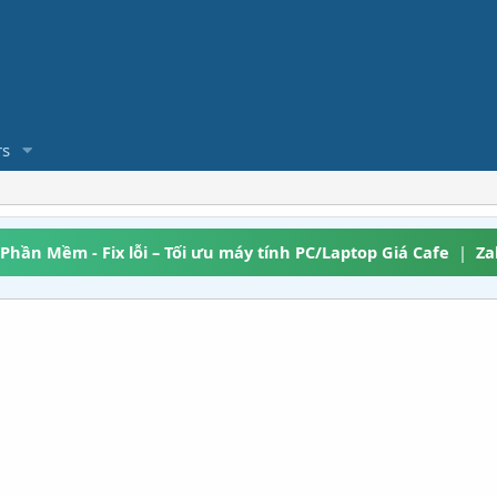
s
 Phần Mềm - Fix lỗi – Tối ưu máy tính PC/Laptop Giá Cafe
|
Za