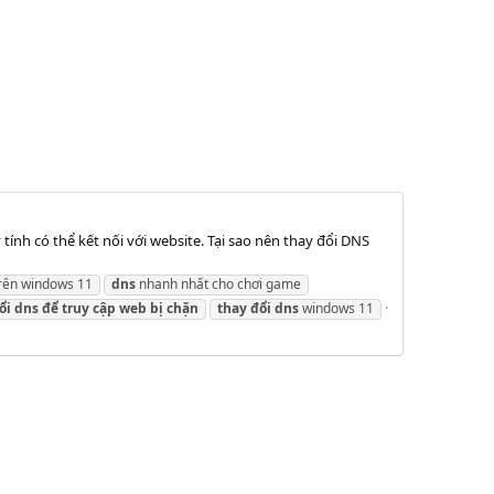
ính có thể kết nối với website. Tại sao nên thay đổi DNS
rên windows 11
dns
nhanh nhất cho chơi game
ổi
dns
để
truy
cập
web
bị
chặn
thay
đổi
dns
windows 11