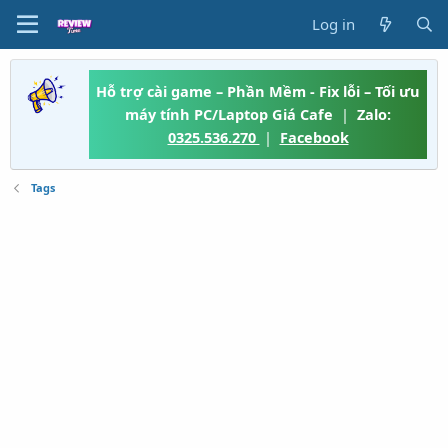
Log in
Hỗ trợ cài game – Phần Mềm - Fix lỗi – Tối ưu
máy tính PC/Laptop Giá Cafe
|
Zalo:
0325.536.270
|
Facebook
Tags