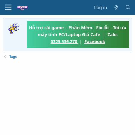
Log in
Hỗ trợ cài game – Phần Mềm - Fix lỗi – Tối ưu
máy tính PC/Laptop Giá Cafe
|
Zalo:
0325.536.270
|
Facebook
Tags