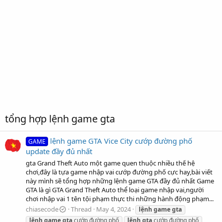
tổng hợp lệnh game gta
lệnh game GTA Vice City cướp đường phố
GAME
update đầy đủ nhất
gta Grand Theft Auto một game quen thuộc nhiều thế hệ
chơi,đây là tựa game nhập vai cướp đường phố cực hay,bài viết
này mình sẽ tổng hợp những lệnh game GTA đầy đủ nhất Game
GTA là gì GTA Grand Theft Auto thể loại game nhập vai,người
chơi nhập vai 1 tên tội phạm thực thi những hành động phạm...
chiasecode
Thread
May 4, 2024
lệnh
game
gta
lệnh
game
gta
cướp đường phố
lệnh
gta
cướp đường phố