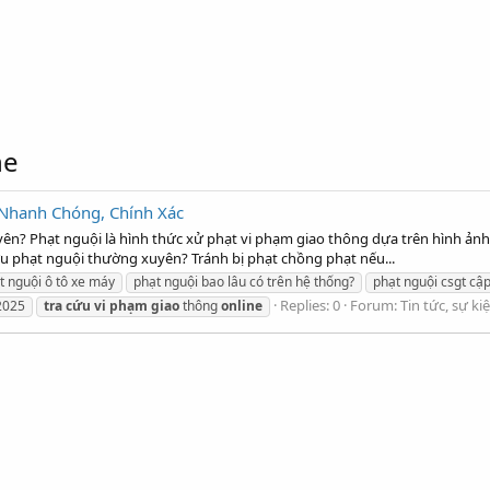
ne
 Nhanh Chóng, Chính Xác
uyên? Phạt nguội là hình thức xử phạt vi phạm giao thông dựa trên hình ản
a cứu phạt nguội thường xuyên? Tránh bị phạt chồng phạt nếu...
 nguội ô tô xe máy
phạt nguội bao lâu có trên hệ thống?
phạt nguội csgt cậ
Replies: 0
Forum:
Tin tức, sự k
2025
tra
cứu
vi
phạm
giao
thông
online