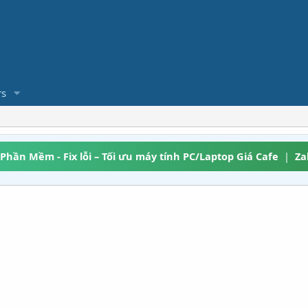
s
 Phần Mềm - Fix lỗi – Tối ưu máy tính PC/Laptop Giá Cafe
|
Za