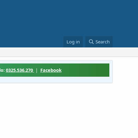
Log in
Search
lo:
0325.536.270
|
Facebook