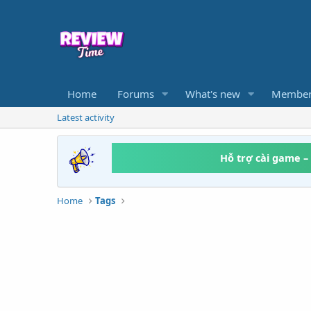
Home
Forums
What's new
Member
Latest activity
Hỗ trợ cài game –
Home
Tags