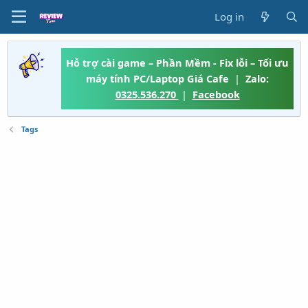
Log in
Hỗ trợ cài game – Phần Mềm - Fix lỗi – Tối ưu
máy tính PC/Laptop Giá Cafe
|
Zalo:
0325.536.270
|
Facebook
Tags