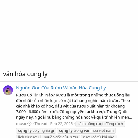
văn hóa cụng ly
Nguồn Gốc Của Rượu Và Văn Hóa Cụng Ly
Rượu Có Từ Khi Nào? Rượu là một trong những thức uống lâu
đời nhất của nhân loại, có mặt từ hàng nghìn năm trước. Theo
các nhà khảo cổ học, dấu vết của rượu xuất hiện từ khoảng
7.000 - 6.600 năm trước Công nguyên tại khu vực Trung Quốc
ngày nay. Ngoài ra, bằng chứng hóa học về quá trình lên men...
music
Thread
Feb 22, 2025
cách uống rượu đúng cách
cụng
ly
có ý nghĩa gì
cụng
ly
trong
văn
hóa việt nam
lịch sử rượu
nguồn gốc của rượu
rượu có từ khi nào