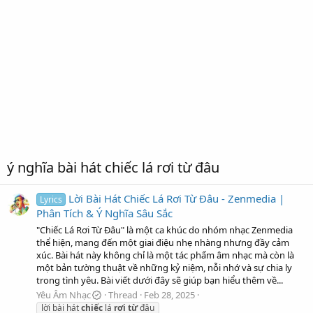
ý nghĩa bài hát chiếc lá rơi từ đâu
Lời Bài Hát Chiếc Lá Rơi Từ Đâu - Zenmedia |
Lyrics
Phân Tích & Ý Nghĩa Sâu Sắc
"Chiếc Lá Rơi Từ Đâu" là một ca khúc do nhóm nhạc Zenmedia
thể hiện, mang đến một giai điệu nhẹ nhàng nhưng đầy cảm
xúc. Bài hát này không chỉ là một tác phẩm âm nhạc mà còn là
một bản tường thuật về những kỷ niệm, nỗi nhớ và sự chia ly
trong tình yêu. Bài viết dưới đây sẽ giúp bạn hiểu thêm về...
Yêu Âm Nhạc
Thread
Feb 28, 2025
lời bài hát
chiếc
lá
rơi
từ
đâu