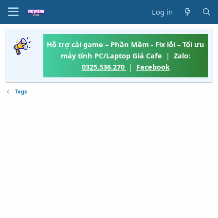
Log in
Hỗ trợ cài game – Phần Mềm - Fix lỗi – Tối ưu
máy tính PC/Laptop Giá Cafe
|
Zalo:
0325.536.270
|
Facebook
Tags