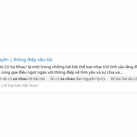
uyên | thông điệp sâu sắc
ù Có Xa Nhau" là một trong những bài hát thể loại nhạc trữ tình sâu lắng 
ùng giai điệu ngọt ngào với thông điệp về tình yêu và sự chia xa...
n dù có
xa
nhau
lời bài hát
dù có
xa
nhau
đan nguyên lyrics
lời bài hát dù c
:
Lời bài hát Việt Nam