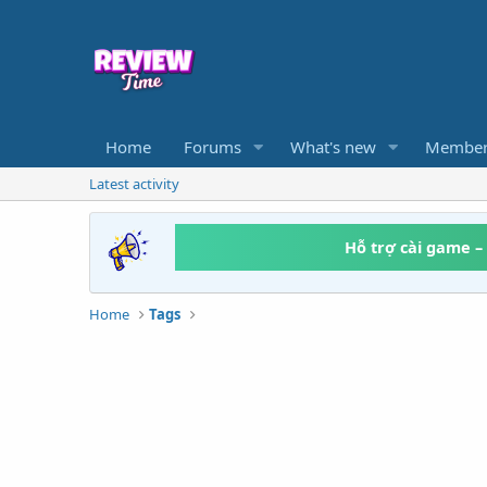
Home
Forums
What's new
Member
Latest activity
Hỗ trợ cài game –
Home
Tags