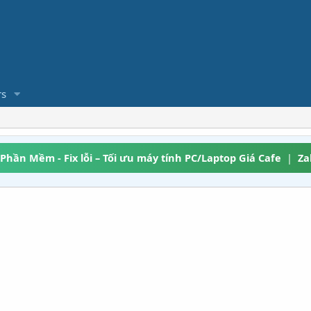
s
 Phần Mềm - Fix lỗi – Tối ưu máy tính PC/Laptop Giá Cafe
|
Za