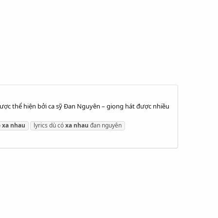
được thể hiện bởi ca sỹ Đan Nguyên – giọng hát được nhiều
ó
xa
nhau
lyrics dù có
xa
nhau
đan nguyên