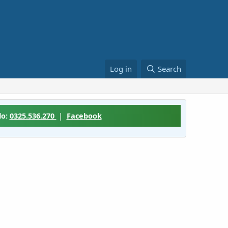
Log in
Search
lo:
0325.536.270
|
Facebook