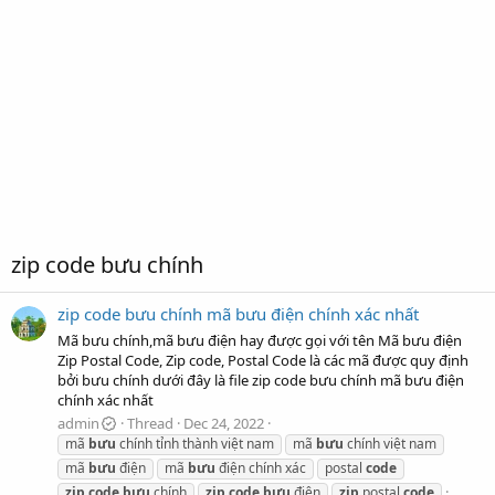
zip code bưu chính
zip code bưu chính mã bưu điện chính xác nhất
Mã bưu chính,mã bưu điện hay được gọi với tên Mã bưu điện
Zip Postal Code, Zip code, Postal Code là các mã được quy định
bởi bưu chính dưới đây là file zip code bưu chính mã bưu điện
chính xác nhất
admin
Thread
Dec 24, 2022
mã
bưu
chính tỉnh thành việt nam
mã
bưu
chính việt nam
mã
bưu
điện
mã
bưu
điện chính xác
postal
code
zip
code
bưu
chính
zip
code
bưu
điện
zip
postal
code