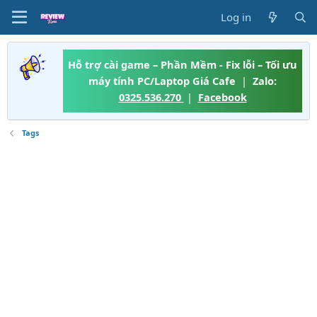
Log in
Hỗ trợ cài game – Phần Mềm - Fix lỗi – Tối ưu
máy tính PC/Laptop Giá Cafe
|
Zalo:
0325.536.270
|
Facebook
Tags