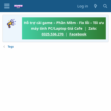
Log in
Hỗ trợ cài game – Phần Mềm - Fix lỗi – Tối ưu
máy tính PC/Laptop Giá Cafe
|
Zalo:
0325.536.270
|
Facebook
Tags