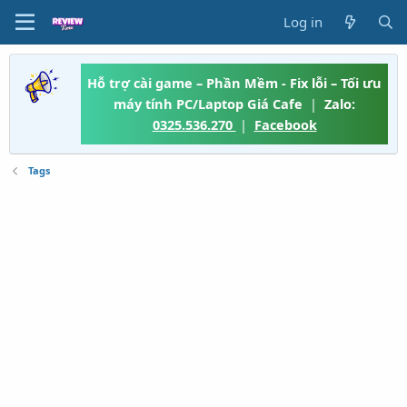
Log in
Hỗ trợ cài game – Phần Mềm - Fix lỗi – Tối ưu
máy tính PC/Laptop Giá Cafe
|
Zalo:
0325.536.270
|
Facebook
Tags