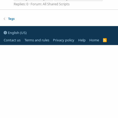
Replies: 0
Forum:
All Shared Scripts
Tags
English (US)
Contact us
Terms and rules
Privacy policy
Help
Home
R
S
S