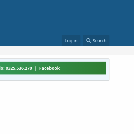
Log in
Search
lo:
0325.536.270
|
Facebook