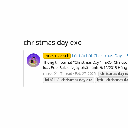
christmas day exo
Lời bài hát Christmas Day – 
Lyrics + Vietsub
Thông tin bài hát "Christmas Day" – EXO (Chinese
loại: Pop, Ballad Ngày phát hành: 9/12/2013 Hãng 
music
Thread
Feb 27, 2025
christmas
day
e
lời bài hát
christmas
day
exo
lyrics
christmas
d