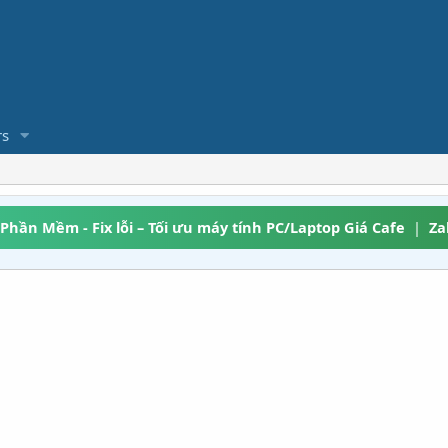
s
 Phần Mềm - Fix lỗi – Tối ưu máy tính PC/Laptop Giá Cafe
|
Za