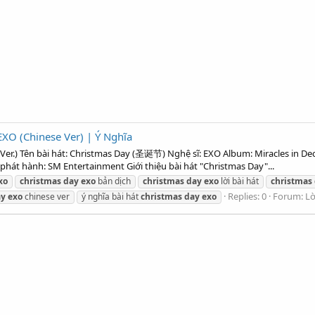
EXO (Chinese Ver) | Ý Nghĩa
 Ver.) Tên bài hát: Christmas Day (圣诞节) Nghệ sĩ: EXO Album: Miracles in De
phát hành: SM Entertainment Giới thiệu bài hát "Christmas Day"...
xo
christmas
day
exo
bản dịch
christmas
day
exo
lời bài hát
christmas
Replies: 0
Forum:
Lờ
ay
exo
chinese ver
ý nghĩa bài hát
christmas
day
exo