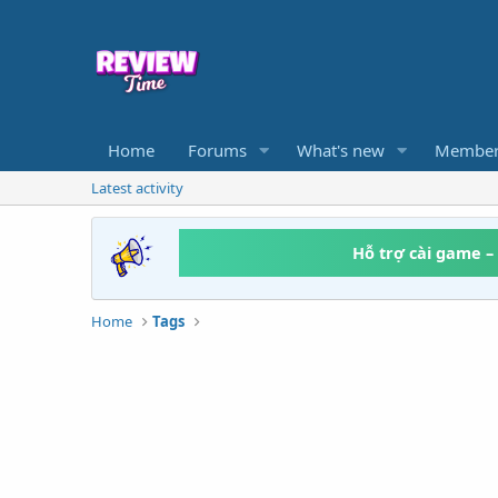
Home
Forums
What's new
Member
Latest activity
Hỗ trợ cài game –
Home
Tags